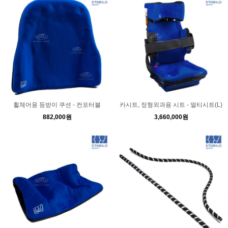
휠체어용 등받이 쿠션 - 컨포터블
카시트, 정형외과용 시트 - 멀티시트(L)
882,000원
3,660,000원