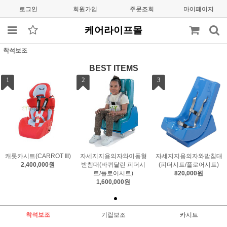
로그인
회원가입
주문조회
마이페이지
케어라이프몰
착석보조
BEST ITEMS
1
2
3
캐롯카시트(CARROT Ⅲ)
자세지지용의자와이동형
자세지지용의자와받침대
2,400,000원
받침대(바퀴달린 피더시
(피더시트/플로어시트)
트/플로어시트)
820,000원
1,600,000원
착석보조
기립보조
카시트