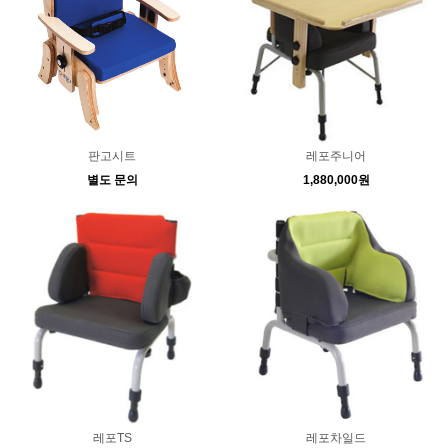
판고시트
레포주니어
별도 문의
1,880,000원
레포TS
레포차일드