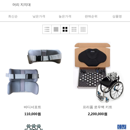
머리 지지대
최신순
낮은가격
높은가격
판매순위
상품명
바디서포트
프리폼 로우백 키트
110,000원
2,200,000원