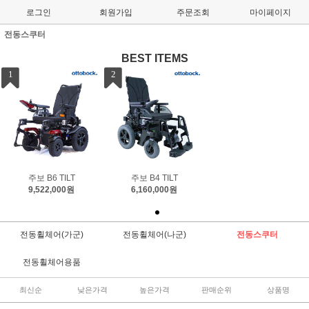
로그인
회원가입
주문조회
마이페이지
전동스쿠터
BEST ITEMS
1
2
주보 B6 TILT
주보 B4 TILT
9,522,000원
6,160,000원
전동휠체어(가군)
전동휠체어(나군)
전동스쿠터
전동휠체어용품
최신순
낮은가격
높은가격
판매순위
상품명