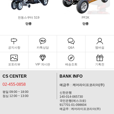
전동스쿠터 S19
PF2K
단종
단종
공지사항
카톡상담
Q&A
멤버쉽
포토리뷰
VIP 게시판
배송조회
기획전
CS CENTER
BANK INFO
02-455-0858
예금주 : 케어라이프코리아(주)
평일 09:00 ~ 18:00
신한은행
점심 12:00 ~ 13:00
140-014-065730
국민은행(에스크로)
917701-01-098604
예금주 : 케어라이프코리아(주)