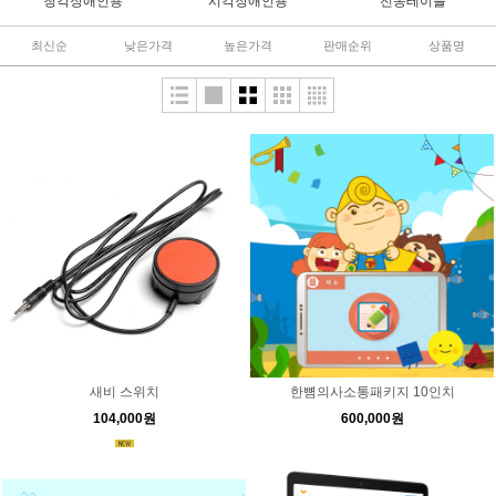
청각장애인용
시각장애인용
전동테이블
최신순
낮은가격
높은가격
판매순위
상품명
새비 스위치
한뼘의사소통패키지 10인치
104,000원
600,000원