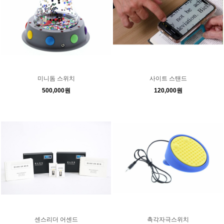
미니돔 스위치
사이트 스탠드
500,000원
120,000원
센스리더 어센드
촉각자극스위치