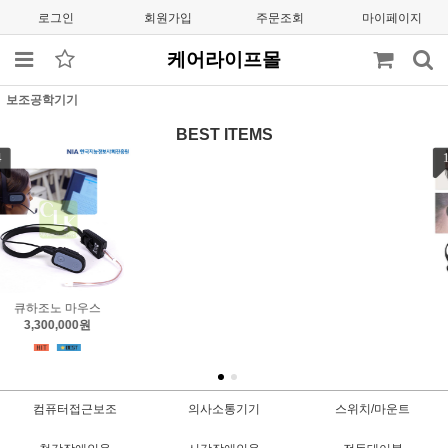
로그인
회원가입
주문조회
마이페이지
케어라이프몰
보조공학기기
BEST ITEMS
1
2
3
큐하조노X 마우스
엔에이블러 조이스틱
엔에이블러 트랙볼
3,500,000원
800,000원
700,000원
컴퓨터접근보조
의사소통기기
스위치/마운트