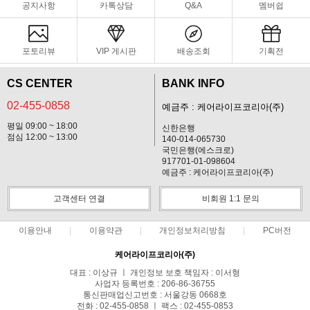
공지사항
카톡상담
Q&A
멤버쉽
포토리뷰
VIP 게시판
배송조회
기획전
CS CENTER
BANK INFO
02-455-0858
예금주 : 케어라이프코리아(주)
평일 09:00 ~ 18:00
신한은행
점심 12:00 ~ 13:00
140-014-065730
국민은행(에스크로)
917701-01-098604
예금주 : 케어라이프코리아(주)
고객센터 연결
비회원 1:1 문의
이용안내
이용약관
개인정보처리방침
PC버전
케어라이프코리아(주)
대표 : 이상규 ㅣ 개인정보 보호 책임자 : 이서형
사업자 등록번호 : 206-86-36755
통신판매업신고번호 : 서울강동 0668호
전화 : 02-455-0858 ㅣ 팩스 : 02-455-0853