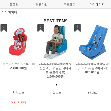
로그인
회원가입
주문조회
마이페이지
머리 지지대
BEST ITEMS
1
2
3
캐롯카시트(CARROT Ⅲ)
자세지지용의자와이동형
자세지지용의자와받침대
2,400,000원
받침대(바퀴달린 피더시
(피더시트/플로어시트)
트/플로어시트)
820,000원
1,600,000원
착석보조
기립보조
카시트
머리 지지대