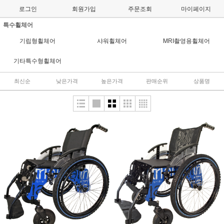
로그인
회원가입
주문조회
마이페이지
특수휠체어
기립형휠체어
샤워휠체어
MRI촬영용휠체어
기타특수형휠체어
최신순
낮은가격
높은가격
판매순위
상품명