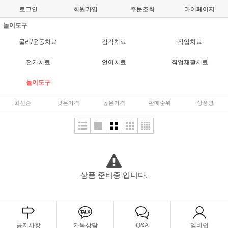
로그인
회원가입
주문조회
마이페이지
놀이도구
물리/운동치료
감각치료
작업치료
전기치료
언어치료
직업재활치료
놀이도구
최신순
낮은가격
높은가격
판매순위
상품명
상품 준비중 입니다.
공지사항
카톡상담
Q&A
멤버쉽