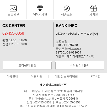
포토리뷰
VIP 게시판
배송조회
기획전
CS CENTER
BANK INFO
02-455-0858
예금주 : 케어라이프코리아(주)
평일 09:00 ~ 18:00
신한은행
점심 12:00 ~ 13:00
140-014-065730
국민은행(에스크로)
917701-01-098604
예금주 : 케어라이프코리아(주)
고객센터 연결
비회원 1:1 문의
이용안내
이용약관
개인정보처리방침
PC버전
케어라이프코리아(주)
대표 : 이상규 ㅣ 개인정보 보호 책임자 : 이서형
사업자 등록번호 : 206-86-36755
통신판매업신고번호 : 서울강동 0668호
전화 : 02-455-0858 ㅣ 팩스 : 02-455-0853
주소 : 서울시 강동구 선사로 50 1층 (천호2동 337-97)