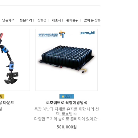
낮은가격 I
높은가격 I
상품명 I
제조사 I
판매순위 I
많이 본 상품
용 마운트
로호쿼드로 욕창예방방석
원
욕창 예방과 자세를 유지를 위한 나의 선
택, 로호방석!
다양한 크기와 높이로 준비되어 있어요~
580,000원