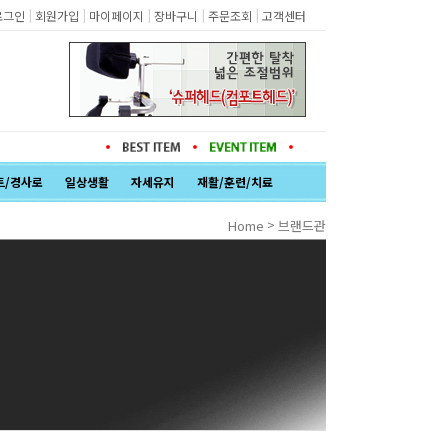
|
|
|
|
|
로그인
회원가입
마이페이지
장바구니
주문조회
고객센터
트/경사로
일상생활
자세유지
재활/훈련/치료
>
Home
브랜드관