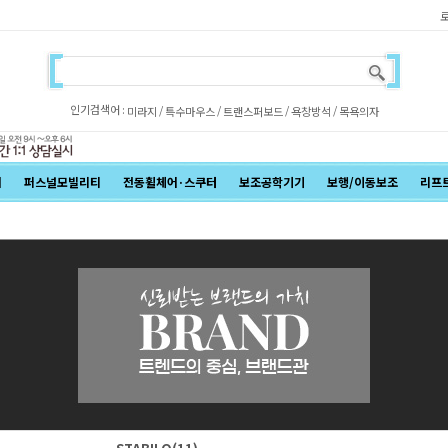
인기검색어 :
/
/
/
/
미라지
특수마우스
트랜스퍼보드
욕창방석
목욕의자
어
퍼스널모빌리티
전동휠체어·스쿠터
보조공학기기
보행/이동보조
리프