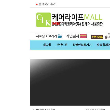
즐겨찾기 추가
재고몰
브랜드관
장애인보조기기
수동휠체