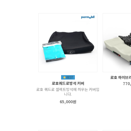
로호 하이브
로호쿼드로방석 커버
770
로호 쿼드로 셀렉트방석에 씌우는 커버입
니다.
65,000원