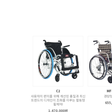
C2
MF
사용자의 편의를 위해 개선된 품질과 최신
경량형
트렌드의 디자인이 조화를 이루는 활동형
655
휠체어!
1,470,000원