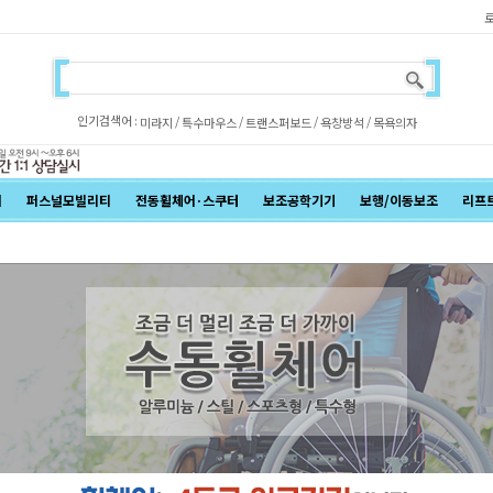
인기검색어 :
/
/
/
/
미라지
특수마우스
트랜스퍼보드
욕창방석
목욕의자
어
퍼스널모빌리티
전동휠체어·스쿠터
보조공학기기
보행/이동보조
리프