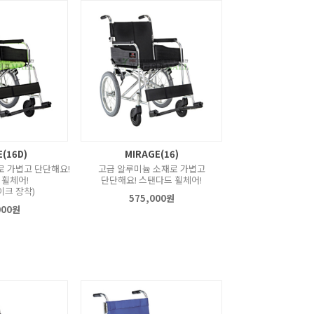
(16D)
MIRAGE(16)
로 가볍고 단단해요!
고급 알루미늄 소재로 가볍고
 휠체어!
단단해요! 스탠다드 휠체어!
이크 장착)
575,000원
000원