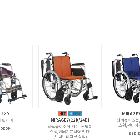
-22D
MIRAGE7
MIRAGE7(22D/24D)
 휠체어
좌석높이조절
스윙,원터치
좌석높이조절,발판·팔받이
,000원
스윙,원터치분리형 발판!
670,
(드럼브레이크 장착)