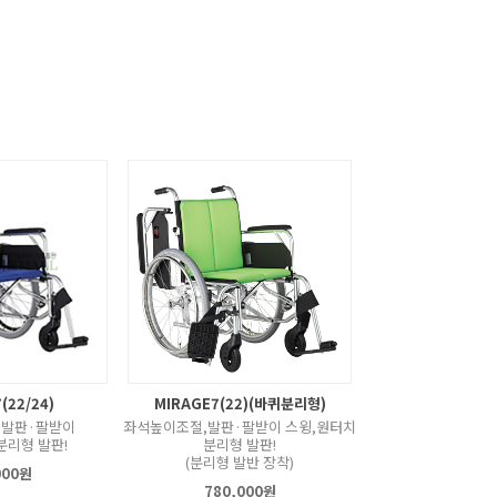
(22/24)
MIRAGE7(22)(바퀴분리형)
,발판·팔받이
좌석높이조절,발판·팔받이 스윙,원터치
분리형 발판!
분리형 발판!
(분리형 발반 장착)
000원
780,000원