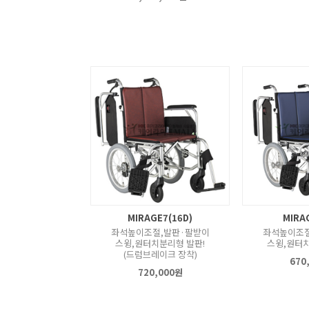
MIRAGE7(16D)
MIRA
좌석높이조절,발판·팔받이
좌석높이조절
스윙,원터치분리형 발판!
스윙,원터치
(드럼브레이크 장착)
670
720,000원