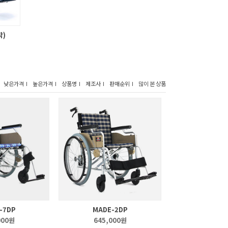
착)
낮은가격 I
높은가격 I
상품명 I
제조사 I
판매순위 I
많이 본 상품
-7DP
MADE-2DP
000원
645,000원