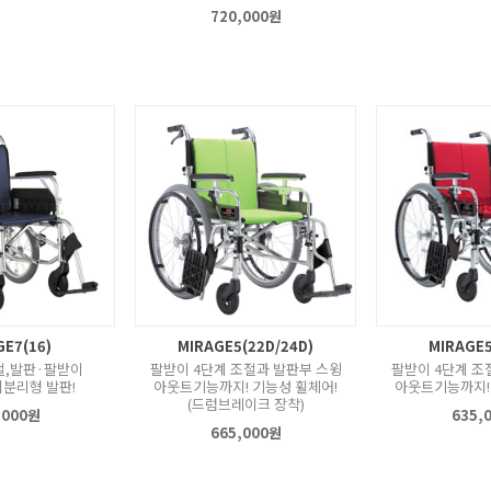
720,000원
GE7(16)
MIRAGE5(22D/24D)
MIRAGE5
,발판·팔받이
팔받이 4단계 조절과 발판부 스윙
팔받이 4단계 조
분리형 발판!
아웃트기능까지! 기능성 휠체어!
아웃트기능까지!
(드럼브레이크 장착)
,000원
635,
665,000원