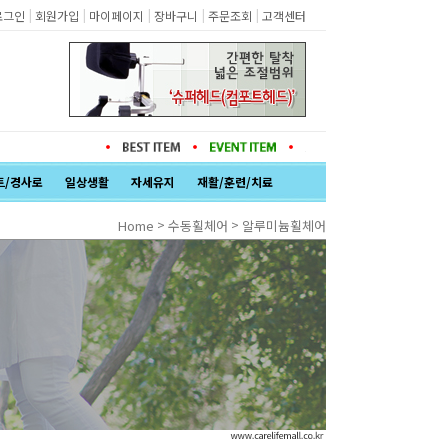
|
|
|
|
|
로그인
회원가입
마이페이지
장바구니
주문조회
고객센터
트/경사로
일상생활
자세유지
재활/훈련/치료
>
>
Home
수동휠체어
알루미늄휠체어