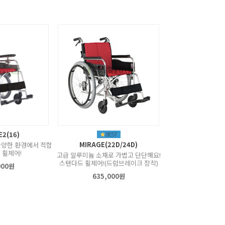
2(16)
MIRAGE(22D/24D)
다양한 환경에서 적합
 휠체어!
고급 알루미늄 소재로 가볍고 단단해요!
스탠다드 휠체어!(드럼브레이크 장착)
000원
635,000원