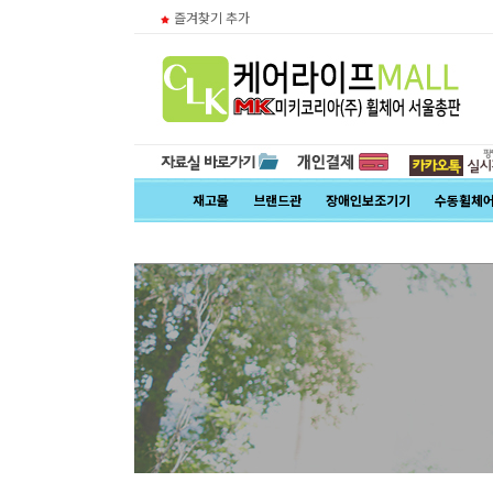
즐겨찾기 추가
재고몰
브랜드관
장애인보조기기
수동휠체