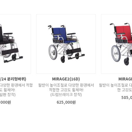
2/24 분리형바퀴)
MIRAGE2(16D)
MIRAGE
다양한 환경에서 적합
팔받이 높이조절로 다양한 환경에서
팔받이 높이조절로 
도 휠체어!
적합한 고강도 휠체어!
한 고강도
발판 장착)
(드럼브레이크 장착)
585,
,000원
625,000원