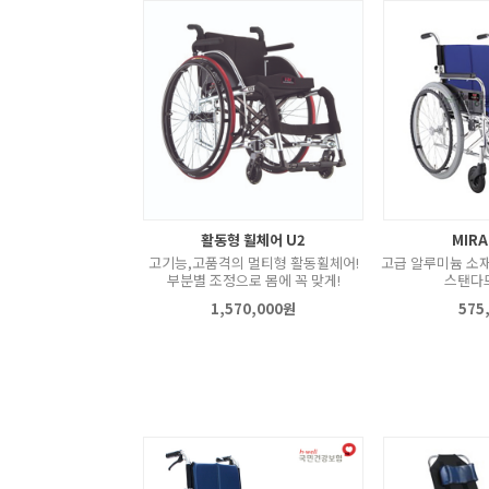
활동형 휠체어 U2
MIRA
고기능,고품격의 멀티형 활동휠체어!
고급 알루미늄 소재
부분별 조정으로 몸에 꼭 맞게!
스탠다드
1,570,000원
575