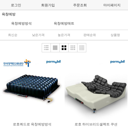
로그인
회원가입
주문조회
마이페이지
욕창예방
욕창예방방석
욕창예방매트
최신순
낮은가격
높은가격
판매순위
상품명
로호쿼드로 욕창예방방석
로호 하이브리드셀렉트 쿠션