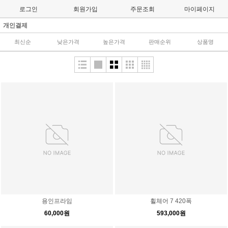
로그인
회원가입
주문조회
마이페이지
개인결제
최신순
낮은가격
높은가격
판매순위
상품명
용인프라임
휠체어 7 420폭
60,000원
593,000원