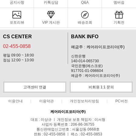
공지사항
카톡상담
Q&A
멤버쉽
포토리뷰
VIP 게시판
배송조회
기획전
CS CENTER
BANK INFO
02-455-0858
예금주 : 케어라이프코리아(주)
평일 09:00 ~ 18:00
신한은행
점심 12:00 ~ 13:00
140-014-065730
국민은행(에스크로)
917701-01-098604
예금주 : 케어라이프코리아(주)
고객센터 연결
비회원 1:1 문의
이용안내
이용약관
개인정보처리방침
PC버전
케어라이프코리아(주)
대표 : 이상규 ㅣ 개인정보 보호 책임자 : 이서형
사업자 등록번호 : 206-86-36755
통신판매업신고번호 : 서울강동 0668호
전화 : 02-455-0858 ㅣ 팩스 : 02-455-0853