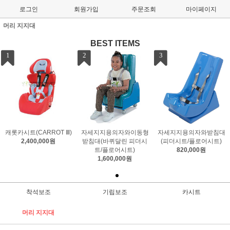
로그인
회원가입
주문조회
마이페이지
머리 지지대
BEST ITEMS
1
2
3
캐롯카시트(CARROT Ⅲ)
자세지지용의자와이동형
자세지지용의자와받침대
2,400,000원
받침대(바퀴달린 피더시
(피더시트/플로어시트)
트/플로어시트)
820,000원
1,600,000원
착석보조
기립보조
카시트
머리 지지대