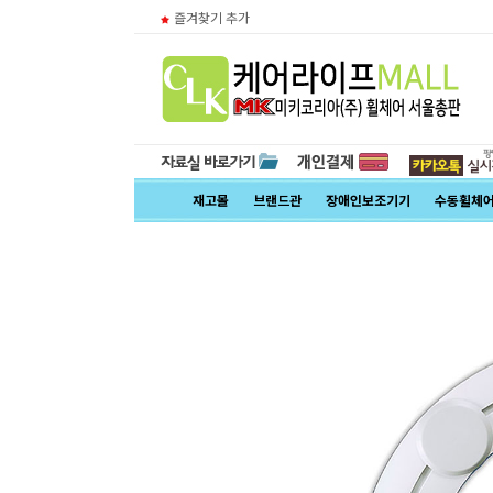
즐겨찾기 추가
재고몰
브랜드관
장애인보조기기
수동휠체