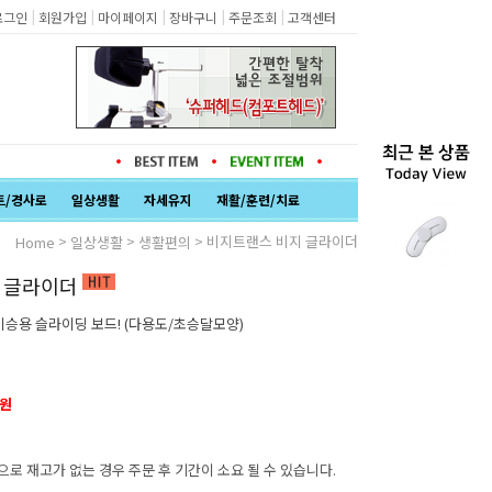
|
|
|
|
|
로그인
회원가입
마이페이지
장바구니
주문조회
고객센터
트/경사로
일상생활
자세유지
재활/훈련/치료
>
>
> 비지트랜스 비지 글라이더
Home
일상생활
생활편의
 글라이더
이승용 슬라이딩 보드! (다용도/초승달모양)
0원
으로 재고가 없는 경우 주문 후 기간이 소요 될 수 있습니다.