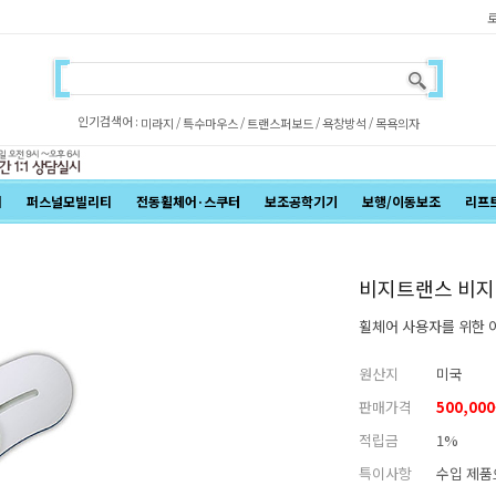
인기검색어 :
/
/
/
/
미라지
특수마우스
트랜스퍼보드
욕창방석
목욕의자
어
퍼스널모빌리티
전동휠체어·스쿠터
보조공학기기
보행/이동보조
리프
비지트랜스 비지
휠체어 사용자를 위한 
원산지
미국
판매가격
500,00
적립금
1%
특이사항
수입 제품