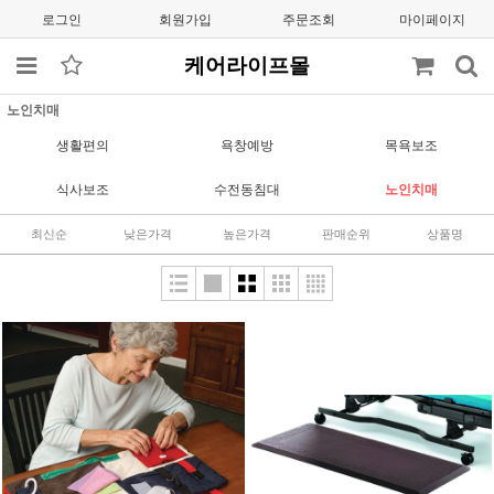
로그인
회원가입
주문조회
마이페이지
케어라이프몰
노인치매
생활편의
욕창예방
목욕보조
식사보조
수전동침대
노인치매
최신순
낮은가격
높은가격
판매순위
상품명