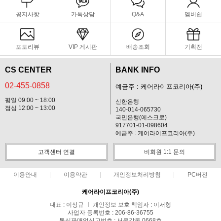
공지사항
카톡상담
Q&A
멤버쉽
포토리뷰
VIP 게시판
배송조회
기획전
CS CENTER
BANK INFO
02-455-0858
예금주 : 케어라이프코리아(주)
평일 09:00 ~ 18:00
신한은행
점심 12:00 ~ 13:00
140-014-065730
국민은행(에스크로)
917701-01-098604
예금주 : 케어라이프코리아(주)
고객센터 연결
비회원 1:1 문의
이용안내
이용약관
개인정보처리방침
PC버전
케어라이프코리아(주)
대표 : 이상규 ㅣ 개인정보 보호 책임자 : 이서형
사업자 등록번호 : 206-86-36755
통신판매업신고번호 : 서울강동 0668호