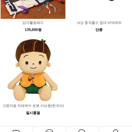
감각활동패드
낙상 충격흡수 침대 바닥매트
135,000원
단종
고령자용 치매케어 로봇 카보짱(한국어)
일시품절