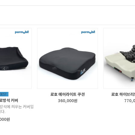
로호 에어라이트 쿠션
로호 하이브리
로방석 커버
360,000원
770,
방석에 씌우는 커버입
다.
000원