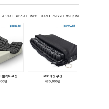
낮은가격 I
높은가격 I
상품명 I
제조사 I
판매순위 I
많이 본 상품
드셀렉트 쿠션
로호 패킷 쿠션
000원
480,000원