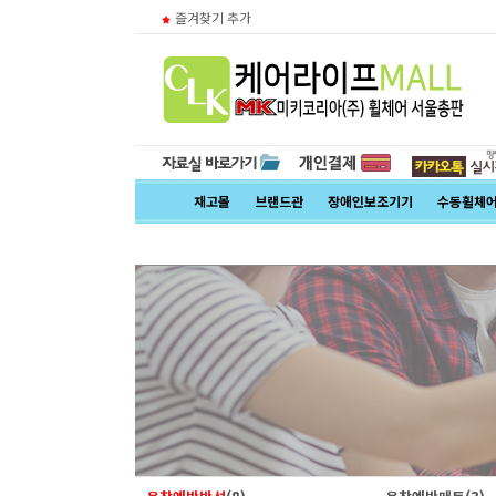
즐겨찾기 추가
재고몰
브랜드관
장애인보조기기
수동휠체