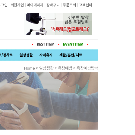
|
|
|
|
|
로그인
회원가입
마이페이지
장바구니
주문조회
고객센터
트/경사로
일상생활
자세유지
재활/훈련/치료
>
>
>
Home
일상생활
욕창예방
욕창예방방석