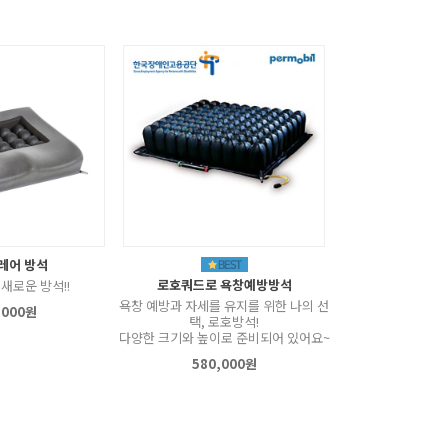
레어 방석
로호쿼드로 욕창예방방석
새로운 방석!!
욕창 예방과 자세를 유지를 위한 나의 선
,000원
택, 로호방석!
다양한 크기와 높이로 준비되어 있어요~
580,000원