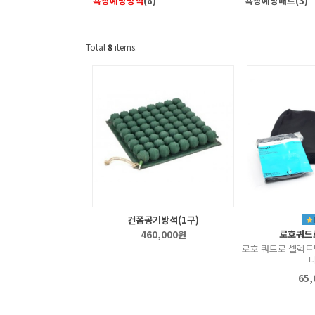
욕창예방방석
(8)
욕창예방매트
(3)
Total
8
items.
컨폼공기방석(1구)
로호쿼드
460,000원
로호 쿼드로 셀렉트
니
65,