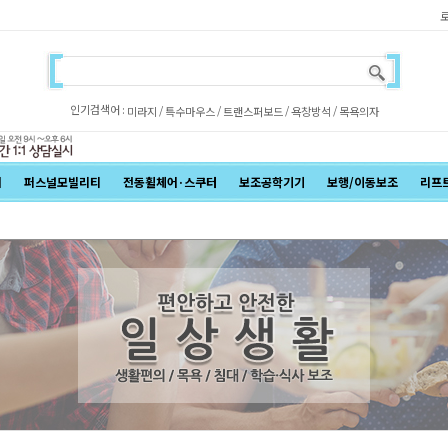
인기검색어 :
/
/
/
/
미라지
특수마우스
트랜스퍼보드
욕창방석
목욕의자
어
퍼스널모빌리티
전동휠체어·스쿠터
보조공학기기
보행/이동보조
리프