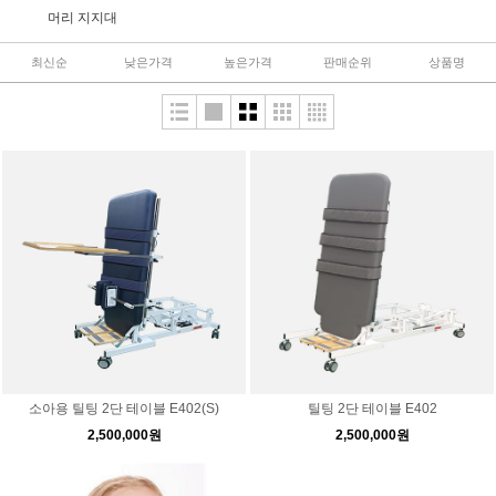
머리 지지대
최신순
낮은가격
높은가격
판매순위
상품명
소아용 틸팅 2단 테이블 E402(S)
틸팅 2단 테이블 E402
2,500,000원
2,500,000원