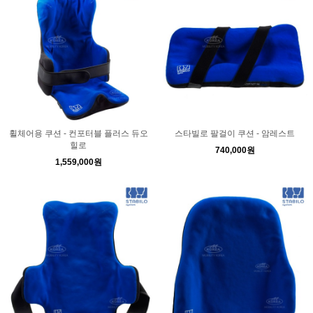
휠체어용 쿠션 - 컨포터블 플러스 듀오
스타빌로 팔걸이 쿠션 - 암레스트
힐로
740,000원
1,559,000원