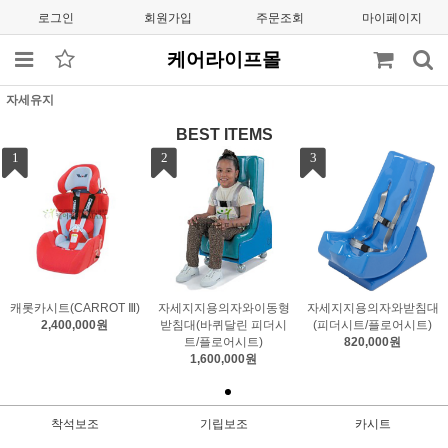
로그인
회원가입
주문조회
마이페이지
케어라이프몰
자세유지
BEST ITEMS
1
2
3
캐롯카시트(CARROT Ⅲ)
자세지지용의자와이동형
자세지지용의자와받침대
2,400,000원
받침대(바퀴달린 피더시
(피더시트/플로어시트)
트/플로어시트)
820,000원
1,600,000원
착석보조
기립보조
카시트