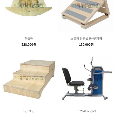
흔들배
스트레칭용발판-꽂기형
528,000원
130,000원
3단 계단
코끼리 자전거