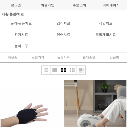
로그인
회원가입
주문조회
마이페이지
재활/훈련/치료
물리/운동치료
감각치료
작업치료
전기치료
언어치료
직업재활치료
놀이도구
최신순
낮은가격
높은가격
판매순위
상품명