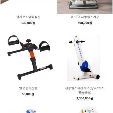
필기보조중량장갑
효도88 자동헬스기구
130,000원
598,000원
발운동기신형
전동헬스자전거-2 (상지/ 하지
연동운동)
55,000원
2,300,000원