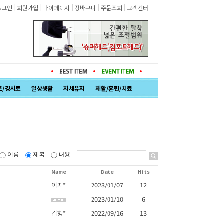
|
|
|
|
|
로그인
회원가입
마이페이지
장바구니
주문조회
고객센터
트/경사로
일상생활
자세유지
재활/훈련/치료
이름
제목
내용
Name
Date
Hits
이지*
2023/01/07
12
2023/01/10
6
김형*
2022/09/16
13