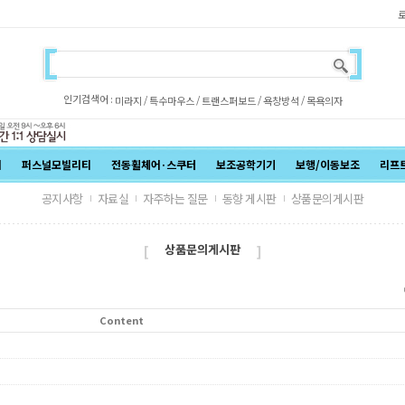
인기검색어 :
/
/
/
/
미라지
특수마우스
트랜스퍼보드
욕창방석
목욕의자
어
퍼스널모빌리티
전동휠체어·스쿠터
보조공학기기
보행/이동보조
리프
공지사항
자료실
자주하는 질문
동향 게시판
상품문의게시판
상품문의게시판
[
]
Content