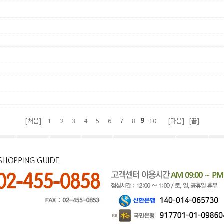
9
[처음]
1
2
3
4
5
6
7
8
10
[다음]
[끝]