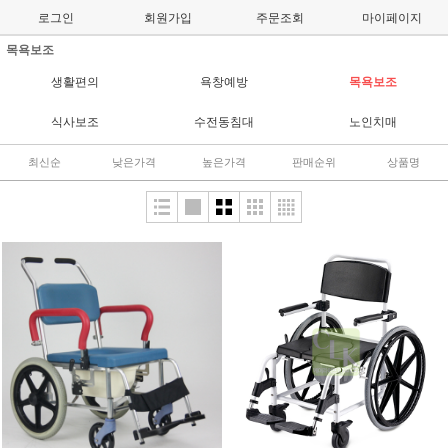
로그인
회원가입
주문조회
마이페이지
목욕보조
생활편의
욕창예방
목욕보조
식사보조
수전동침대
노인치매
최신순
낮은가격
높은가격
판매순위
상품명