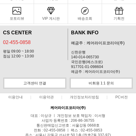
포토리뷰
VIP 게시판
배송조회
기획전
CS CENTER
BANK INFO
02-455-0858
예금주 : 케어라이프코리아(주)
평일 09:00 ~ 18:00
신한은행
점심 12:00 ~ 13:00
140-014-065730
국민은행(에스크로)
917701-01-098604
예금주 : 케어라이프코리아(주)
고객센터 연결
비회원 1:1 문의
이용안내
이용약관
개인정보처리방침
PC버전
케어라이프코리아(주)
대표 : 이상규 ㅣ 개인정보 보호 책임자 : 이서형
사업자 등록번호 : 206-86-36755
통신판매업신고번호 : 서울강동 0668호
전화 : 02-455-0858 ㅣ 팩스 : 02-455-0853
주소 : 서울시 강동구 선사로 50 1층 (천호2동 337-97)