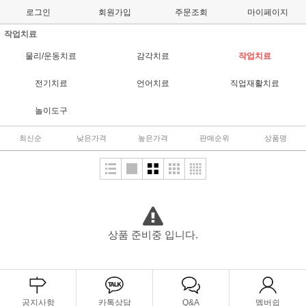
로그인
회원가입
주문조회
마이페이지
작업치료
물리/운동치료
감각치료
작업치료
전기치료
언어치료
직업재활치료
놀이도구
최신순
낮은가격
높은가격
판매순위
상품명
상품 준비중 입니다.
공지사항
카톡상담
Q&A
멤버쉽