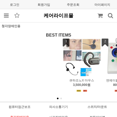
로그인
회원가입
주문조회
마이페이지
케어라이프몰
청각장애인용
BEST ITEMS
1
2
3
큐하조노X 마우스
엔에이블러 조이스틱
엔에이블러 트랙볼
3,500,000원
800,000원
700,000원
컴퓨터접근보조
의사소통기기
스위치/마운트