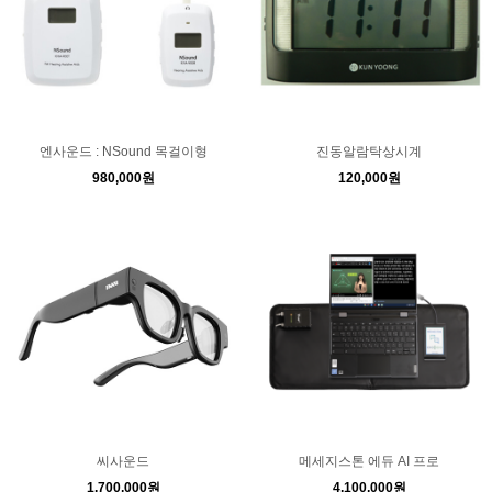
엔사운드 : NSound 목걸이형
진동알람탁상시계
980,000원
120,000원
씨사운드
메세지스톤 에듀 AI 프로
1,700,000원
4,100,000원