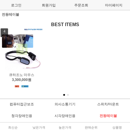
로그인
회원가입
주문조회
마이페이지
전동테이블
BEST ITEMS
1
2
큐하조노X 마우스
엔에이블러 조이스틱
3,500,000원
800,000원
컴퓨터접근보조
의사소통기기
스위치/마운트
청각장애인용
시각장애인용
전동테이블
최신순
낮은가격
높은가격
판매순위
상품명