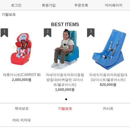
로그인
회원가입
주문조회
마이페이지
기립보조
BEST ITEMS
1
2
3
캐롯카시트(CARROT Ⅲ)
자세지지용의자와이동형
자세지지용의자와받침대
2,400,000원
받침대(바퀴달린 피더시
(피더시트/플로어시트)
트/플로어시트)
820,000원
1,600,000원
착석보조
기립보조
카시트
머리 지지대