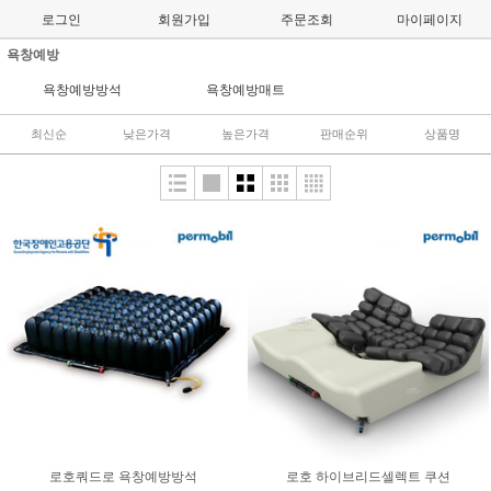
로그인
회원가입
주문조회
마이페이지
욕창예방
욕창예방방석
욕창예방매트
최신순
낮은가격
높은가격
판매순위
상품명
로호쿼드로 욕창예방방석
로호 하이브리드셀렉트 쿠션