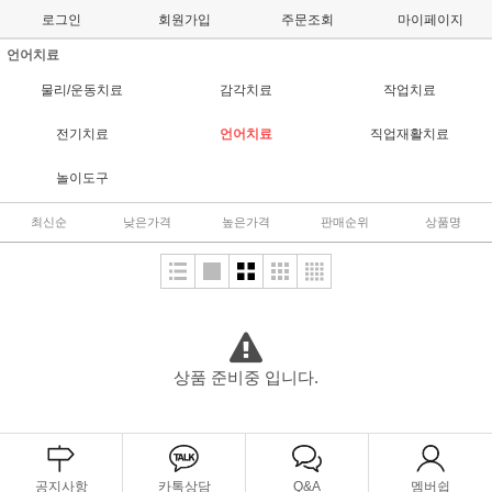
로그인
회원가입
주문조회
마이페이지
언어치료
물리/운동치료
감각치료
작업치료
전기치료
언어치료
직업재활치료
놀이도구
최신순
낮은가격
높은가격
판매순위
상품명
상품 준비중 입니다.
공지사항
카톡상담
Q&A
멤버쉽