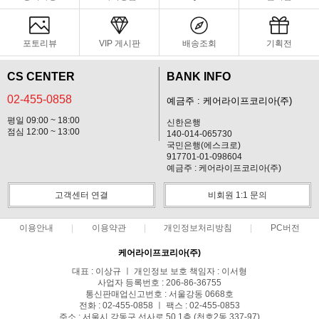
포토리뷰
VIP 게시판
배송조회
기획전
CS CENTER
BANK INFO
02-455-0858
예금주 : 케어라이프코리아(주)
평일 09:00 ~ 18:00
신한은행
점심 12:00 ~ 13:00
140-014-065730
국민은행(에스크로)
917701-01-098604
예금주 : 케어라이프코리아(주)
고객센터 연결
비회원 1:1 문의
이용안내
이용약관
개인정보처리방침
PC버전
케어라이프코리아(주)
대표 : 이상규 ㅣ 개인정보 보호 책임자 : 이서형
사업자 등록번호 : 206-86-36755
통신판매업신고번호 : 서울강동 0668호
전화 : 02-455-0858 ㅣ 팩스 : 02-455-0853
주소 : 서울시 강동구 선사로 50 1층 (천호2동 337-97)