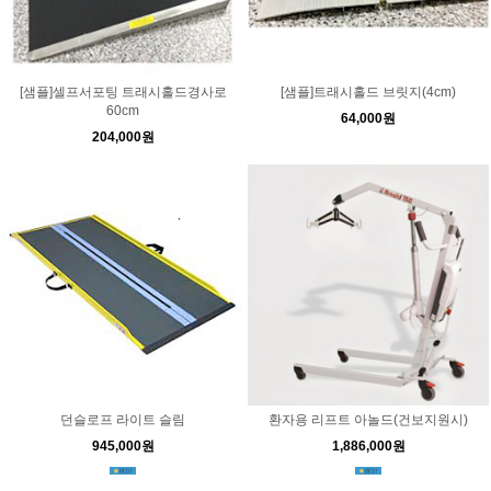
[샘플]셀프서포팅 트래시홀드경사로
[샘플]트래시홀드 브릿지(4cm)
60cm
64,000원
204,000원
던슬로프 라이트 슬림
환자용 리프트 아놀드(건보지원시)
945,000원
1,886,000원