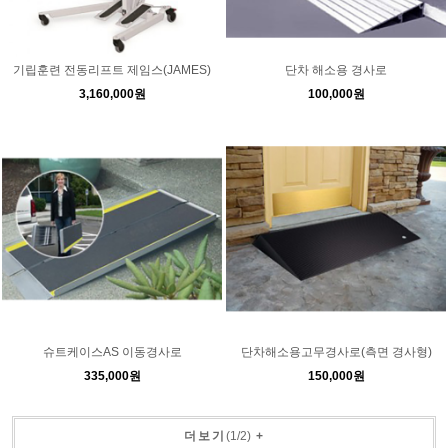
기립훈련 전동리프트 제임스(JAMES)
단차 해소용 경사로
3,160,000원
100,000원
슈트케이스AS 이동경사로
단차해소용고무경사로(측면 경사형)
335,000원
150,000원
더보기
(
1
/
2
)
+