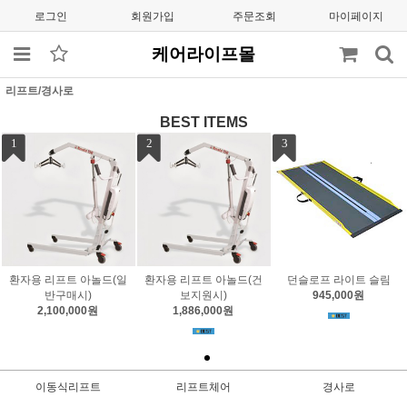
로그인
회원가입
주문조회
마이페이지
케어라이프몰
리프트/경사로
BEST ITEMS
1
2
3
환자용 리프트 아놀드(일
환자용 리프트 아놀드(건
던슬로프 라이트 슬림
반구매시)
보지원시)
945,000원
2,100,000원
1,886,000원
이동식리프트
리프트체어
경사로