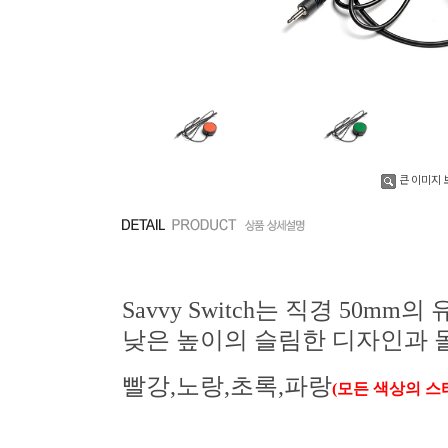
큰 이미지 
Savvy Switch는 직경 50
낮은 높이의 슬림한 디자인과 
빨강,노랑,초록,파랑
(모든 색상의 스