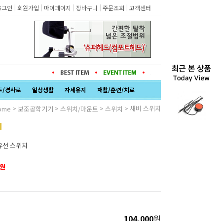
|
|
|
|
|
로그인
회원가입
마이페이지
장바구니
주문조회
고객센터
트/경사로
일상생활
자세유지
재활/훈련/치료
>
>
>
> 새비 스위치
ome
보조공학기기
스위치/마운트
스위치
유선 스위치
원
104,000
원