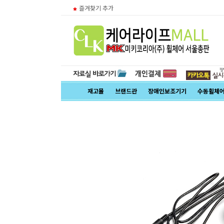
즐겨찾기 추가
재고몰
브랜드관
장애인보조기기
수동휠체