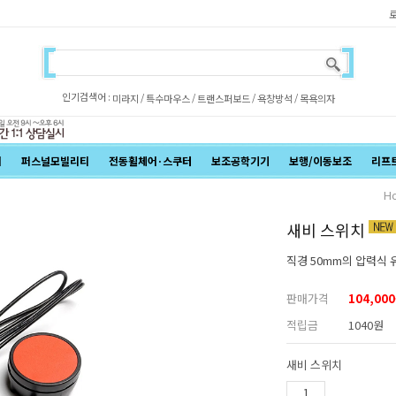
인기검색어 :
/
/
/
/
미라지
특수마우스
트랜스퍼보드
욕창방석
목욕의자
어
퍼스널모빌리티
전동휠체어·스쿠터
보조공학기기
보행/이동보조
리프
H
새비 스위치
직경 50mm의 압력식 
판매가격
104,000
적립금
1040원
새비 스위치