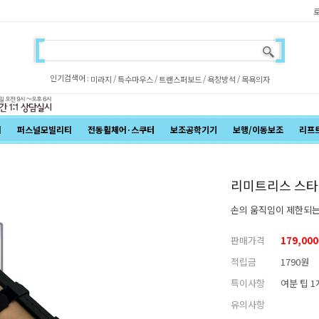
인기검색어 :
/
/
/
/
미라지
특수마우스
트랜스퍼보드
욕창방석
목욕의자
어
퍼스널모빌리티
전동휠체어·스쿠터
보조공학기기
보행/이동보조
리프
리미트리스 스
손의 움직임이 제한되는
판매가격
179,00
적립금
1790원
특이사항
여분 팁 1
유의사항