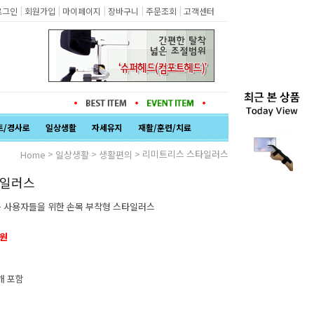
|
|
|
|
|
로그인
회원가입
마이페이지
장바구니
주문조회
고객센터
트/경사로
일상생활
자세유지
재활/훈련/치료
>
>
> 리미트리스 스타일러스
Home
일상생활
생활편의
타일러스
 사용자들을 위한 손목 부착형 스타일러스
0원
개 포함