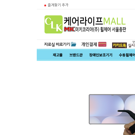
즐겨찾기 추가
재고몰
브랜드관
장애인보조기기
수동휠체