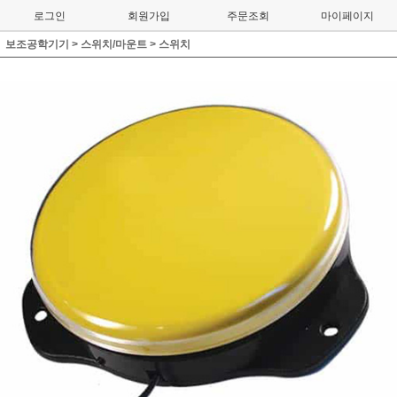
로그인
회원가입
주문조회
마이페이지
보조공학기기
>
스위치/마운트
>
스위치