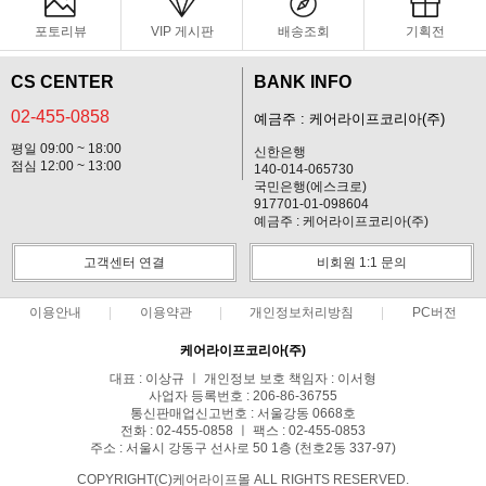
포토리뷰
VIP 게시판
배송조회
기획전
CS CENTER
BANK INFO
02-455-0858
예금주 : 케어라이프코리아(주)
평일 09:00 ~ 18:00
신한은행
점심 12:00 ~ 13:00
140-014-065730
국민은행(에스크로)
917701-01-098604
예금주 : 케어라이프코리아(주)
고객센터 연결
비회원 1:1 문의
이용안내
이용약관
개인정보처리방침
PC버전
케어라이프코리아(주)
대표 : 이상규 ㅣ 개인정보 보호 책임자 : 이서형
사업자 등록번호 : 206-86-36755
통신판매업신고번호 : 서울강동 0668호
전화 : 02-455-0858 ㅣ 팩스 : 02-455-0853
주소 : 서울시 강동구 선사로 50 1층 (천호2동 337-97)
COPYRIGHT(C)케어라이프몰 ALL RIGHTS RESERVED.