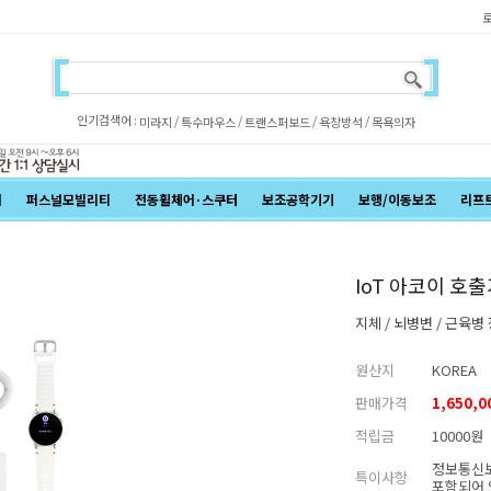
인기검색어 :
/
/
/
/
미라지
특수마우스
트랜스퍼보드
욕창방석
목욕의자
어
퍼스널모빌리티
전동휠체어·스쿠터
보조공학기기
보행/이동보조
리프
IoT 아코이 호
지체 / 뇌병변 / 근육
원산지
KOREA
판매가격
1,650,
적립금
10000원
정보통신보
특이사항
포함되어 