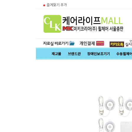
즐겨찾기 추가
재고몰
브랜드관
장애인보조기기
수동휠체