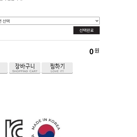
선택완료
0
원