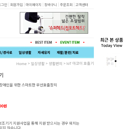
|
|
|
|
|
로그인
회원가입
마이페이지
장바구니
주문조회
고객센터
트/경사로
일상생활
자세유지
재활/훈련/치료
>
>
> IoT 아코이 호출기
Home
일상생활
생활편의
출기
병 장애인을 위한 스마트한 무선호출장치
000원
조기기 지원사업을 통해 지원 받으시는 경우 워치는
있지 않습니다.