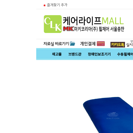
즐겨찾기 추가
재고몰
브랜드관
장애인보조기기
수동휠체