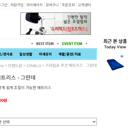
|
|
|
|
|
로그인
회원가입
마이페이지
장바구니
주문조회
고객센터
트/경사로
일상생활
자세유지
재활/훈련/치료
>
>
> 스타빌로 쿠션 매트리스 - 그란데
me
브랜드관
STABILO
트리스 - 그란데
맞게 쉽게 조절이 가능한 매트리스
000원