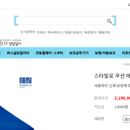
인기검색어 :
/
/
/
/
미라지
특수마우스
트랜스퍼보드
욕창방석
목욕의자
어
퍼스널모빌리티
전동휠체어·스쿠터
보조공학기기
보행/이동보조
리프
Ho
스타빌로 쿠션 매
사용자의 신체 모양에 
판매가격
3,198,
적립금
10000원
사이즈