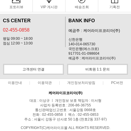
포토리뷰
VIP 게시판
배송조회
기획전
CS CENTER
BANK INFO
02-455-0858
예금주 : 케어라이프코리아(주)
평일 09:00 ~ 18:00
신한은행
점심 12:00 ~ 13:00
140-014-065730
국민은행(에스크로)
917701-01-098604
예금주 : 케어라이프코리아(주)
고객센터 연결
비회원 1:1 문의
이용안내
이용약관
개인정보처리방침
PC버전
케어라이프코리아(주)
대표 : 이상규 ㅣ 개인정보 보호 책임자 : 이서형
사업자 등록번호 : 206-86-36755
통신판매업신고번호 : 서울강동 0668호
전화 : 02-455-0858 ㅣ 팩스 : 02-455-0853
주소 : 서울시 강동구 선사로 50 1층 (천호2동 337-97)
COPYRIGHT(C)케어라이프몰 ALL RIGHTS RESERVED.