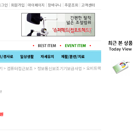
|
|
|
|
|
로그인
회원가입
마이페이지
장바구니
주문조회
고객센터
트/경사로
일상생활
자세유지
재활/훈련/치료
>
>
> 오비트랙
기
컴퓨터접근보조
정보통신보조기기보급사업
!
원