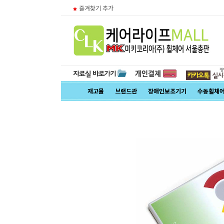
즐겨찾기 추가
재고몰
브랜드관
장애인보조기기
수동휠체