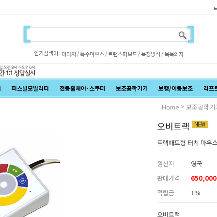
인기검색어 :
/
/
/
/
미라지
특수마우스
트랜스퍼보드
욕창방석
목욕의자
어
퍼스널모빌리티
전동휠체어·스쿠터
보조공학기기
보행/이동보조
리프
>
Home
보조공학기
오비트랙
트랙패드형 터치 마우스
원산지
영국
판매가격
650,000
적립금
1%
오비트랙