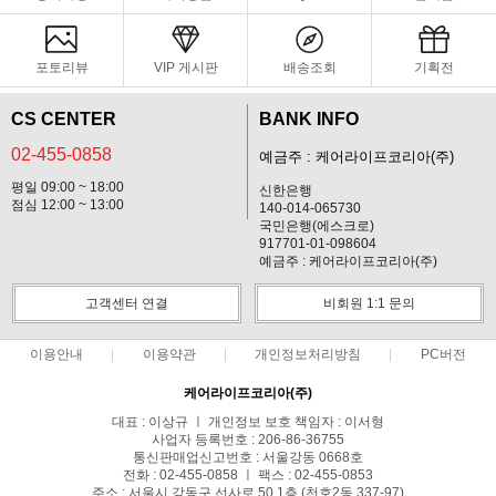
포토리뷰
VIP 게시판
배송조회
기획전
CS CENTER
BANK INFO
02-455-0858
예금주 : 케어라이프코리아(주)
평일 09:00 ~ 18:00
신한은행
점심 12:00 ~ 13:00
140-014-065730
국민은행(에스크로)
917701-01-098604
예금주 : 케어라이프코리아(주)
고객센터 연결
비회원 1:1 문의
이용안내
이용약관
개인정보처리방침
PC버전
케어라이프코리아(주)
대표 : 이상규 ㅣ 개인정보 보호 책임자 : 이서형
사업자 등록번호 : 206-86-36755
통신판매업신고번호 : 서울강동 0668호
전화 : 02-455-0858 ㅣ 팩스 : 02-455-0853
주소 : 서울시 강동구 선사로 50 1층 (천호2동 337-97)