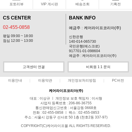
포토리뷰
VIP 게시판
배송조회
기획전
CS CENTER
BANK INFO
02-455-0858
예금주 : 케어라이프코리아(주)
평일 09:00 ~ 18:00
신한은행
점심 12:00 ~ 13:00
140-014-065730
국민은행(에스크로)
917701-01-098604
예금주 : 케어라이프코리아(주)
고객센터 연결
비회원 1:1 문의
이용안내
이용약관
개인정보처리방침
PC버전
케어라이프코리아(주)
대표 : 이상규 ㅣ 개인정보 보호 책임자 : 이서형
사업자 등록번호 : 206-86-36755
통신판매업신고번호 : 서울강동 0668호
전화 : 02-455-0858 ㅣ 팩스 : 02-455-0853
주소 : 서울시 강동구 선사로 50 1층 (천호2동 337-97)
COPYRIGHT(C)케어라이프몰 ALL RIGHTS RESERVED.