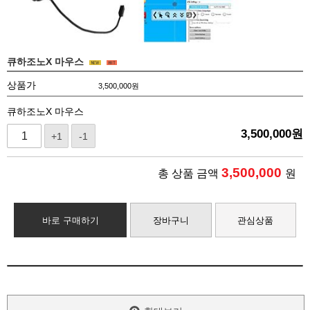
큐하조노X 마우스
상품가
3,500,000
원
큐하조노X 마우스
3,500,000
원
+1
-1
3,500,000
총 상품 금액
원
바로 구매하기
장바구니
관심상품