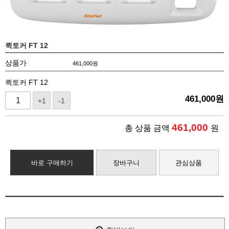
퀵토커 FT 12
상품가
461,000
원
퀵토커 FT 12
461,000
원
+1
-1
461,000
총 상품 금액
원
바로 구매하기
장바구니
관심상품