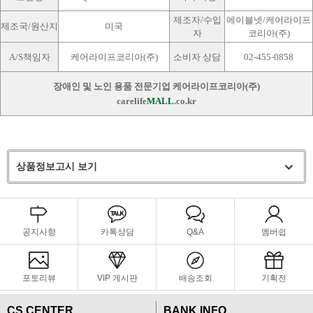
제조자/수입
에이블넷/케어라이프
제조국/원산지
미국
자
코리아(주)
A/S책임자
케어라이프코리아(주)
소비자 상담
02-455-0858
장애인 및 노인 용품 전문기업 케어라이프코리아(주)
carelife
MALL
.co.kr
상품정보고시 보기
공지사항
카톡상담
Q&A
멤버쉽
포토리뷰
VIP 게시판
배송조회
기획전
CS CENTER
BANK INFO