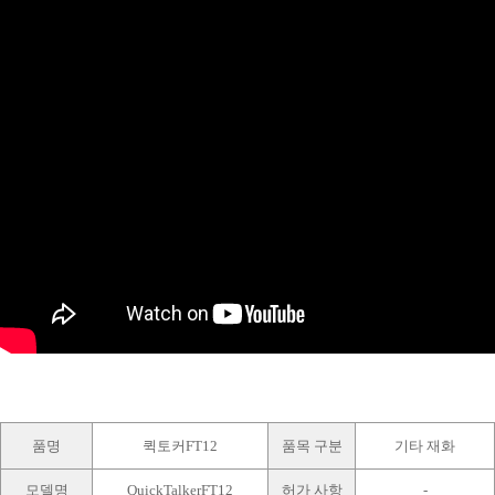
품명
퀵토커FT12
품목 구분
기타 재화
모델명
QuickTalkerFT12
허가 사항
-