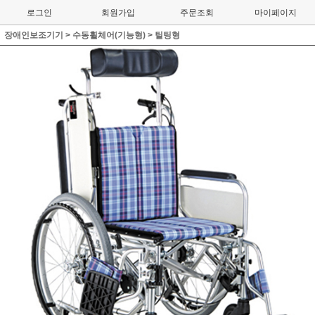
로그인
회원가입
주문조회
마이페이지
장애인보조기기
>
수동휠체어(기능형)
>
틸팅형