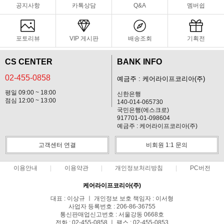
공지사항
카톡상담
Q&A
멤버쉽
포토리뷰
VIP 게시판
배송조회
기획전
CS CENTER
BANK INFO
02-455-0858
예금주 : 케어라이프코리아(주)
평일 09:00 ~ 18:00
신한은행
점심 12:00 ~ 13:00
140-014-065730
국민은행(에스크로)
917701-01-098604
예금주 : 케어라이프코리아(주)
고객센터 연결
비회원 1:1 문의
이용안내
이용약관
개인정보처리방침
PC버전
케어라이프코리아(주)
대표 : 이상규 ㅣ 개인정보 보호 책임자 : 이서형
사업자 등록번호 : 206-86-36755
통신판매업신고번호 : 서울강동 0668호
전화 : 02-455-0858 ㅣ 팩스 : 02-455-0853