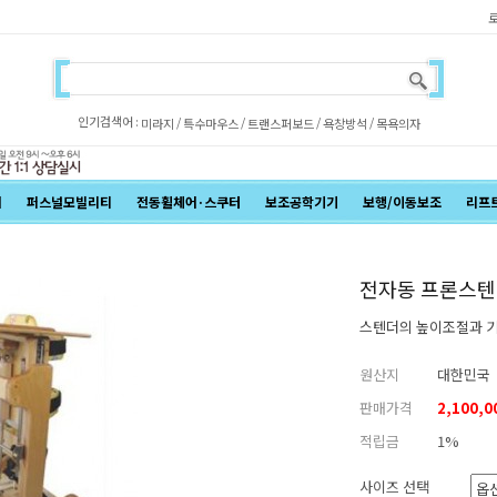
인기검색어 :
/
/
/
/
미라지
특수마우스
트랜스퍼보드
욕창방석
목욕의자
어
퍼스널모빌리티
전동휠체어·스쿠터
보조공학기기
보행/이동보조
리프
전자동 프론스
스텐더의 높이조절과 
원산지
대한민국
판매가격
2,100,
적립금
1%
사이즈 선택