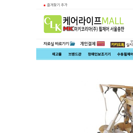
즐겨찾기 추가
재고몰
브랜드관
장애인보조기기
수동휠체