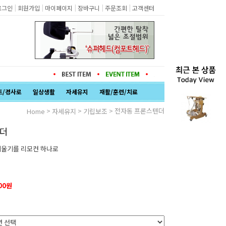
|
|
|
|
|
로그인
회원가입
마이페이지
장바구니
주문조회
고객센터
트/경사로
일상생활
자세유지
재활/훈련/치료
>
>
> 전자동 프론스텐더
Home
자세유지
기립보조
텐더
기울기를 리모컨 하나로
000원