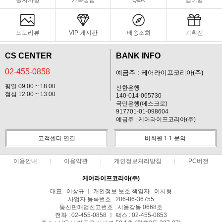
공지사항
카톡상담
Q&A
멤버쉽
포토리뷰
VIP 게시판
배송조회
기획전
CS CENTER
BANK INFO
02-455-0858
예금주 : 케어라이프코리아(주)
평일 09:00 ~ 18:00
신한은행
점심 12:00 ~ 13:00
140-014-065730
국민은행(에스크로)
917701-01-098604
예금주 : 케어라이프코리아(주)
고객센터 연결
비회원 1:1 문의
이용안내
이용약관
개인정보처리방침
PC버전
케어라이프코리아(주)
대표 : 이상규 ㅣ 개인정보 보호 책임자 : 이서형
사업자 등록번호 : 206-86-36755
통신판매업신고번호 : 서울강동 0668호
전화 : 02-455-0858 ㅣ 팩스 : 02-455-0853