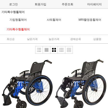
로그인
회원가입
주문조회
마이페이지
기타특수형휠체어
기립형휠체어
샤워휠체어
MRI촬영용휠체어
기타특수형휠체어
최신순
낮은가격
높은가격
판매순위
상품명