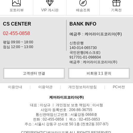
포토리뷰
VIP 게시판
배송조회
기획전
CS CENTER
BANK INFO
02-455-0858
예금주 : 케어라이프코리아(주)
평일 09:00 ~ 18:00
신한은행
점심 12:00 ~ 13:00
140-014-065730
국민은행(에스크로)
917701-01-098604
예금주 : 케어라이프코리아(주)
고객센터 연결
비회원 1:1 문의
이용안내
이용약관
개인정보처리방침
PC버전
케어라이프코리아(주)
대표 : 이상규 ㅣ 개인정보 보호 책임자 : 이서형
사업자 등록번호 : 206-86-36755
통신판매업신고번호 : 서울강동 0668호
전화 : 02-455-0858 ㅣ 팩스 : 02-455-0853
주소 : 서울시 강동구 선사로 50 1층 (천호2동 337-97)
COPYRIGHT(C)케어라이프몰 ALL RIGHTS RESERVED.