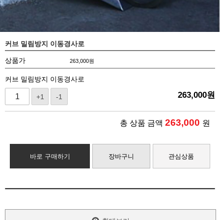
커브 밀림방지 이동경사로
상품가
263,000
원
커브 밀림방지 이동경사로
263,000
원
+1
-1
263,000
총 상품 금액
원
바로 구매하기
장바구니
관심상품