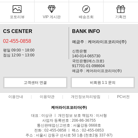
포토리뷰
VIP 게시판
배송조회
기획전
CS CENTER
BANK INFO
02-455-0858
예금주 : 케어라이프코리아(주)
평일 09:00 ~ 18:00
신한은행
점심 12:00 ~ 13:00
140-014-065730
국민은행(에스크로)
917701-01-098604
예금주 : 케어라이프코리아(주)
고객센터 연결
비회원 1:1 문의
이용안내
이용약관
개인정보처리방침
PC버전
케어라이프코리아(주)
대표 : 이상규 ㅣ 개인정보 보호 책임자 : 이서형
사업자 등록번호 : 206-86-36755
통신판매업신고번호 : 서울강동 0668호
전화 : 02-455-0858 ㅣ 팩스 : 02-455-0853
주소 : 서울시 강동구 선사로 50 1층 (천호2동 337-97)