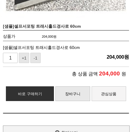
[샘플]셀프서포팅 트래시홀드경사로 60cm
상품가
204,000
원
[샘플]셀프서포팅 트래시홀드경사로 60cm
204,000
원
+1
-1
204,000
총 상품 금액
원
바로 구매하기
장바구니
관심상품