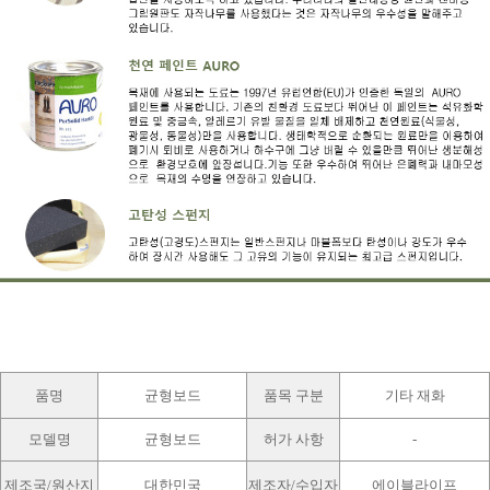
품명
균형보드
품목 구분
기타 재화
모델명
균형보드
허가 사항
-
제조국/원산지
대한민국
제조자/수입자
에이블라이프