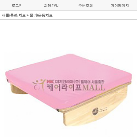
로그인
회원가입
주문조회
마이페이지
재활/훈련/치료
>
물리/운동치료