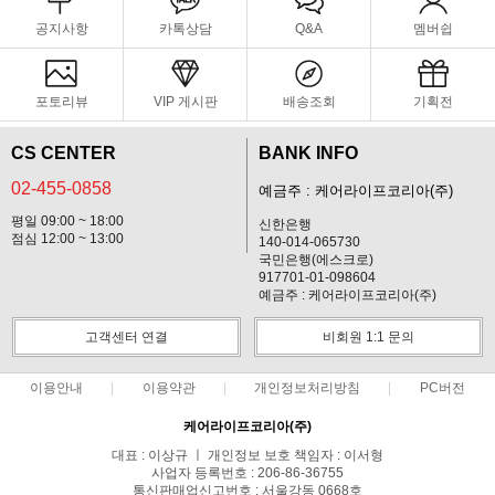
공지사항
카톡상담
Q&A
멤버쉽
포토리뷰
VIP 게시판
배송조회
기획전
CS CENTER
BANK INFO
02-455-0858
예금주 : 케어라이프코리아(주)
평일 09:00 ~ 18:00
신한은행
점심 12:00 ~ 13:00
140-014-065730
국민은행(에스크로)
917701-01-098604
예금주 : 케어라이프코리아(주)
고객센터 연결
비회원 1:1 문의
이용안내
이용약관
개인정보처리방침
PC버전
케어라이프코리아(주)
대표 : 이상규 ㅣ 개인정보 보호 책임자 : 이서형
사업자 등록번호 : 206-86-36755
통신판매업신고번호 : 서울강동 0668호