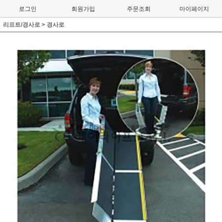
로그인
회원가입
주문조회
마이페이지
리프트/경사로
>
경사로