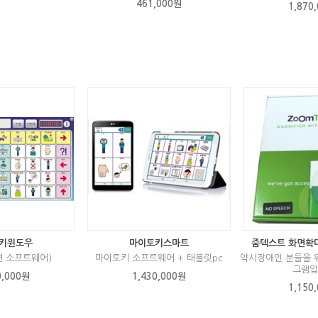
461,000원
1,870
키윈도우
마이토키스마트
줌텍스트 화면확
젼 소프트웨어)
마이토키 소프트웨어 + 태블릿pc
약시장애인 분들을 
그램입
0,000원
1,430,000원
1,150