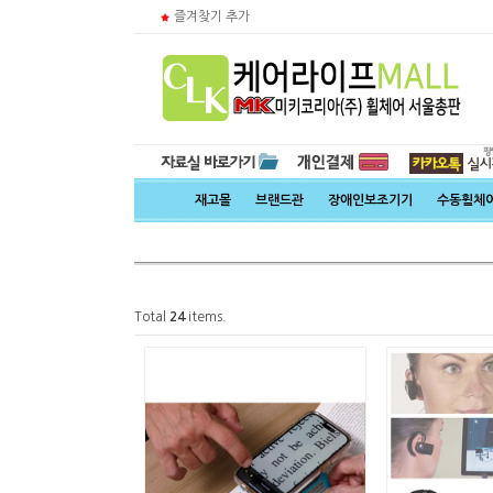
즐겨찾기 추가
재고몰
브랜드관
장애인보조기기
수동휠체
Total
24
items.