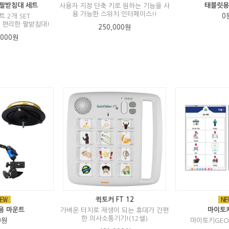
팔받침대 세트
태블릿용
사용자 지정 단축 키로 원하는 기능을 사
용 가능한 스위치 인터페이스!!
 2개 SET
0
 편리한 팔받침대!
250,000원
,000원
퀵토커 FT 12
용 마운트
마이토
가벼운 터치로 재생이 되는 휴대가 간편
한 의사소통기기!(12셀)
0원
마이토키GEO