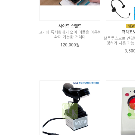
사이트 스탠드
큐하조노
고가의 독서확대기 없이 어플을 이용해
확대 가능한 거치대
블루투스으로 연결해
양하게 사용 가능
120,000원
3,50