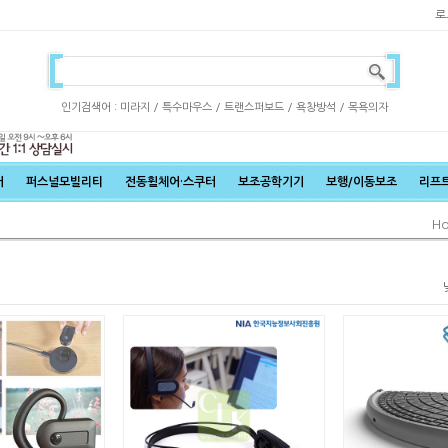
로
인기검색어 :
/
/
/
/
미라지
특수마우스
트랜스퍼보드
욕창방석
목욕의자
어
퍼스널모빌리티
전동휠체어·스쿠터
보조공학기기
보행/이동보조
리프
H