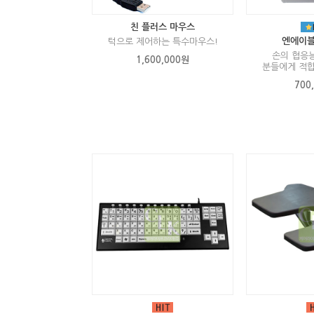
친 플러스 마우스
엔에이블
턱으로 제어하는 특수마우스!
손의 협응
1,600,000원
분들에게 적합
700