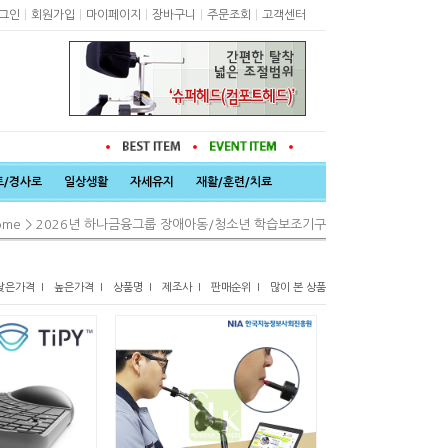
|
|
|
|
|
그인
회원가입
마이페이지
장바구니
주문조회
고객센터
트/경사로
일상생활
자세유지
재활/훈련/치료
>
ome
2026년 하나금융그룹 장애아동/청소년 학습보조기구
낮은가격 I
높은가격 I
상품명 I
제조사 I
판매순위 I
많이 본 상품