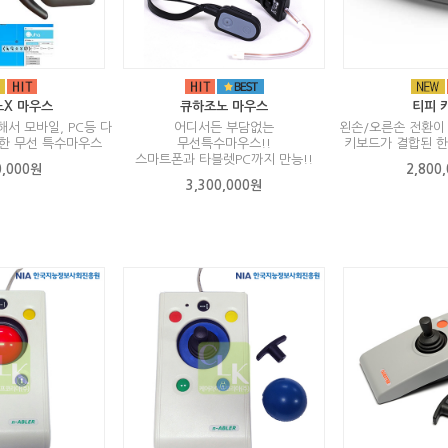
X 마우스
큐하조노 마우스
티피 
서 모바일, PC등 다
어디서든 부담없는
왼손/오른손 전환이
한 무선 특수마우스
무선특수마우스!!
키보드가 결합된 한
스마트폰과 타블렛PC까지 만능!!
0,000원
2,800
3,300,000원