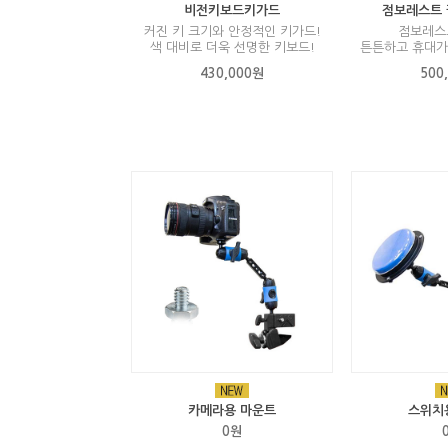
비전키보드키가드
점보레스트 
커진 키 크기와 안정적인 키가드!
점보레스트
색 대비로 더욱 선명한 키보드!
튼튼하고 휴대가
430,000원
500
카메라용 마운트
스위치
0원