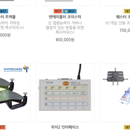
러 트랙볼
엔에이블러 조이스틱
퀘스터 
능력이 저하된
손 협응능력이 저하나
PC게임 전용 
한 특수마우스!
떨림이 있는 분들을 위한
700,
특수마우스!
,000원
800,000원
히치2 인터페이스