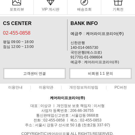
포토리뷰
VIP 게시판
배송조회
기획전
CS CENTER
BANK INFO
02-455-0858
예금주 : 케어라이프코리아(주)
평일 09:00 ~ 18:00
신한은행
점심 12:00 ~ 13:00
140-014-065730
국민은행(에스크로)
917701-01-098604
예금주 : 케어라이프코리아(주)
고객센터 연결
비회원 1:1 문의
이용안내
이용약관
개인정보처리방침
PC버전
케어라이프코리아(주)
대표 : 이상규 ㅣ 개인정보 보호 책임자 : 이서형
사업자 등록번호 : 206-86-36755
통신판매업신고번호 : 서울강동 0668호
전화 : 02-455-0858 ㅣ 팩스 : 02-455-0853
주소 : 서울시 강동구 선사로 50 1층 (천호2동 337-97)
COPYRIGHT(C)케어라이프몰 ALL RIGHTS RESERVED.