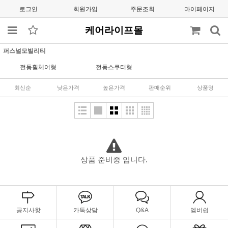
로그인
회원가입
주문조회
마이페이지
케어라이프몰
퍼스널모빌리티
전동휠체어형
전동스쿠터형
최신순
낮은가격
높은가격
판매순위
상품명
상품 준비중 입니다.
공지사항
카톡상담
Q&A
멤버쉽