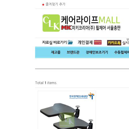
즐겨찾기 추가
재고몰
브랜드관
장애인보조기기
수동휠체
Total
1
items.