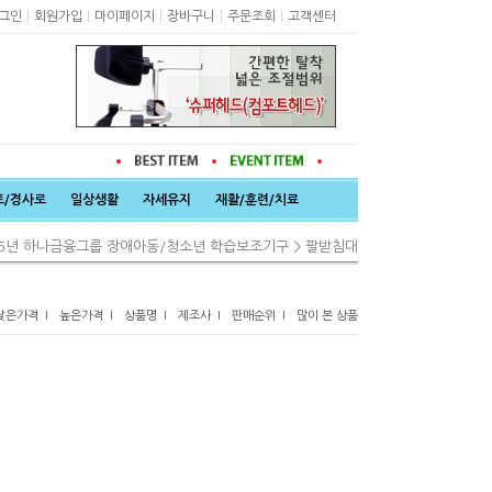
|
|
|
|
|
그인
회원가입
마이페이지
장바구니
주문조회
고객센터
트/경사로
일상생활
자세유지
재활/훈련/치료
>
26년 하나금융그룹 장애아동/청소년 학습보조기구
팔받침대
낮은가격 I
높은가격 I
상품명 I
제조사 I
판매순위 I
많이 본 상품