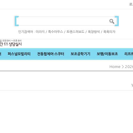
로
인기검색어 :
/
/
/
/
미라지
특수마우스
트랜스퍼보드
욕창방석
목욕의자
어
퍼스널모빌리티
전동휠체어·스쿠터
보조공학기기
보행/이동보조
리프
>
Home
20